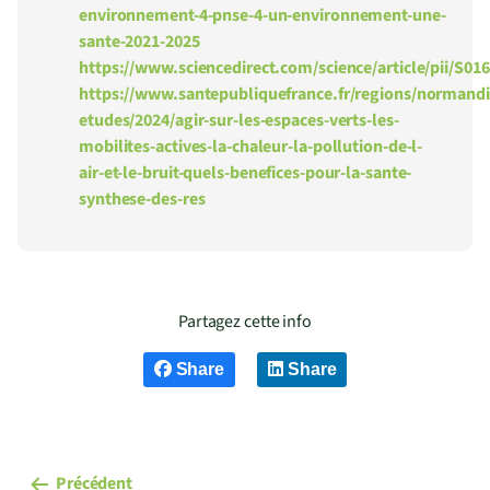
environnement-4-pnse-4-un-environnement-une-
sante-2021-2025
https://www.sciencedirect.com/science/article/pii/S0
https://www.santepubliquefrance.fr/regions/normand
etudes/2024/agir-sur-les-espaces-verts-les-
mobilites-actives-la-chaleur-la-pollution-de-l-
air-et-le-bruit-quels-benefices-pour-la-sante-
synthese-des-res
Partagez cette info
Share
Share
Précédent